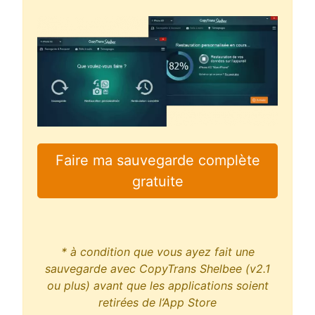
Faire ma sauvegarde complète
gratuite
* à condition que vous ayez fait une
sauvegarde avec CopyTrans Shelbee (v2.1
ou plus) avant que les applications soient
retirées de l’App Store