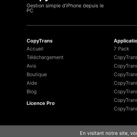
Gestion simple d'iPhone depuis le
PC
CopyTrans
Applicati
Accueil
7 Pack
Téléchargement
CopyTran
Avis
CopyTrans
Boutique
CopyTran
Aide
CopyTran
Blog
CopyTran
CopyTrans
Licence Pro
CopyTrans
En visitant notre site, v