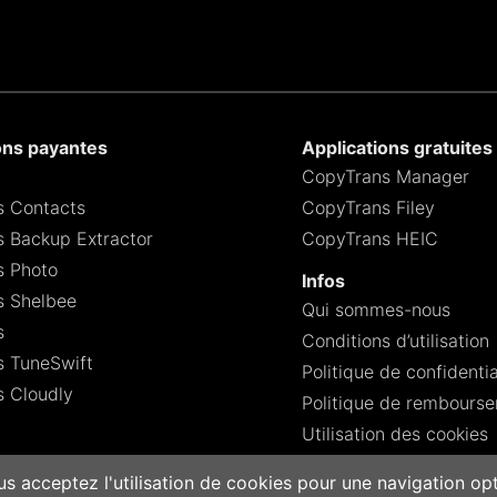
ons payantes
Applications gratuites
CopyTrans Manager
s Contacts
CopyTrans Filey
 Backup Extractor
CopyTrans HEIC
s Photo
Infos
s Shelbee
Qui sommes-nous
s
Conditions d’utilisation
 TuneSwift
Politique de confidentia
 Cloudly
Politique de rembours
Utilisation des cookies
ous acceptez l'utilisation de cookies pour une navigation op