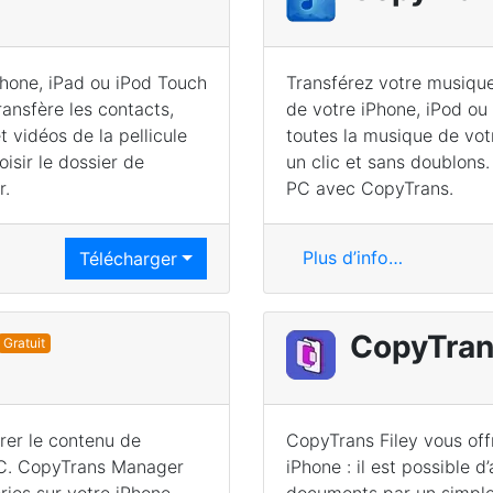
Phone, iPad ou iPod Touch
Transférez votre musique,
ansfère les contacts,
de votre iPhone, iPod ou
 vidéos de la pellicule
toutes la musique de vot
isir le dossier de
un clic et sans doublons.
r.
PC avec CopyTrans.
Plus d’info…
Télécharger
CopyTran
Gratuit
érer le contenu de
CopyTrans Filey vous offr
e PC. CopyTrans Manager
iPhone : il est possible d