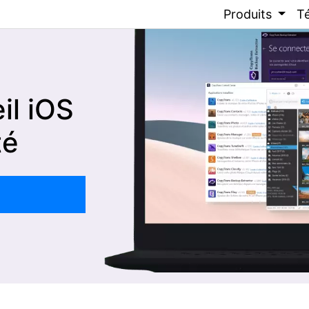
Produits
T
il iOS
té