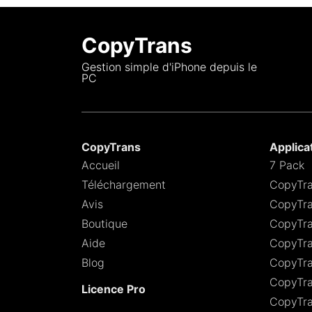
CopyTrans
Gestion simple d'iPhone depuis le
PC
CopyTrans
Applica
Accueil
7 Pack
Téléchargement
CopyTra
Avis
CopyTra
Boutique
CopyTra
Aide
CopyTra
Blog
CopyTr
CopyTra
Licence Pro
CopyTra