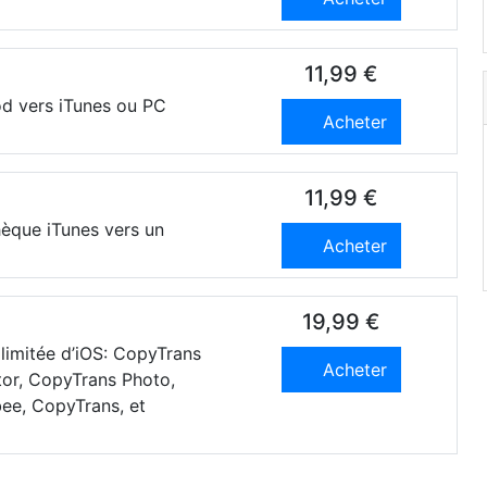
11,99 €
od vers iTunes ou PC
Acheter
11,99 €
hèque iTunes vers un
Acheter
19,99 €
llimitée d’iOS: CopyTrans
Acheter
or, CopyTrans Photo,
ee, CopyTrans, et