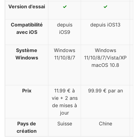
Version d’essai
✓
✓
Compatibilité
depuis
depuis iOS13
avec iOS
iOS9
Système
Windows
Windows
Windows
11/10/8/7
11/10/8/7/Vista/XP
macOS 10.8
1
Prix
11.99 € à
99.99 € par an
vie + 2 ans
de mises à
jour
Pays de
Suisse
Chine
création