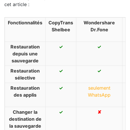
cet article :
Fonctionnalités
CopyTrans
Wondershare
Shelbee
Dr.Fone
M
Restauration
✓
✓
depuis une
sauvegarde
Restauration
✓
✓
sélective
Restauration
✓
seulement
s
des applis
WhatsApp
W
Changer la
✓
✘
destination de
la sauvegarde