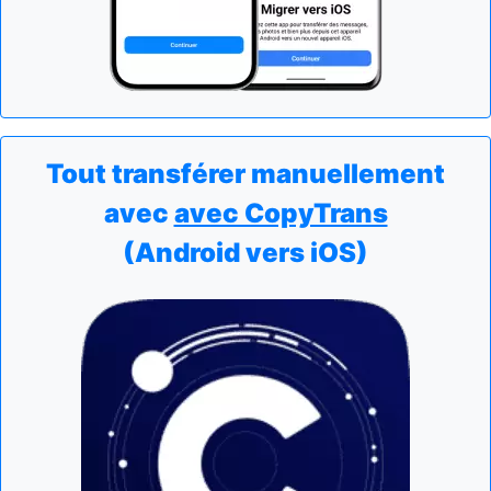
Tout transférer manuellement
avec
avec CopyTrans
(Android vers iOS)