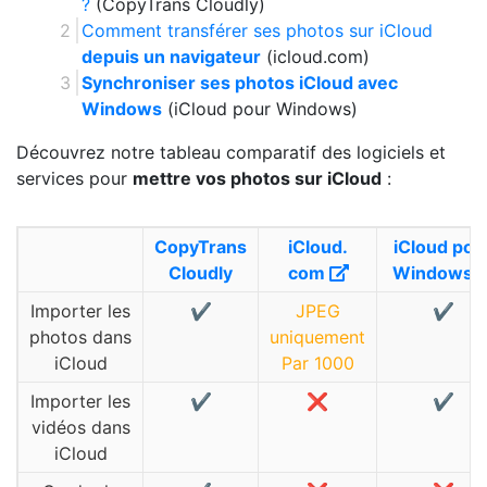
?
(CopyTrans Cloudly)
Comment transférer ses photos sur iCloud
depuis un navigateur
(icloud.com)
Synchroniser ses photos iCloud avec
Windows
(iCloud pour Windows)
Découvrez notre tableau comparatif des logiciels et
services pour
mettre vos photos sur iCloud
:
CopyTrans
iCloud.
iCloud pou
Cloudly
com
Windows
Importer les
✔️
JPEG
✔️
photos dans
uniquement
iCloud
Par 1000
Importer les
✔️
❌
✔️
vidéos dans
iCloud