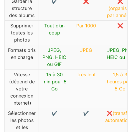
Garder la
✔️
❌
❌
structure
(organisés
des albums
par années
Supprimer
Tout d’un
Par 1000
❌
toutes les
coup
photos
Formats pris
JPEG,
JPEG
JPEG, PNG
en charge
PNG, HEIC
HEIC ou GI
ou GIF
Vitesse
15 à 30
Très lent
1,5 à 3
(dépend de
min pour 5
heures pou
votre
Go
5 Go
connexion
Internet)
Sélectionner
✔️
✔️
❌(transfer
les photos
automatiqu
et les