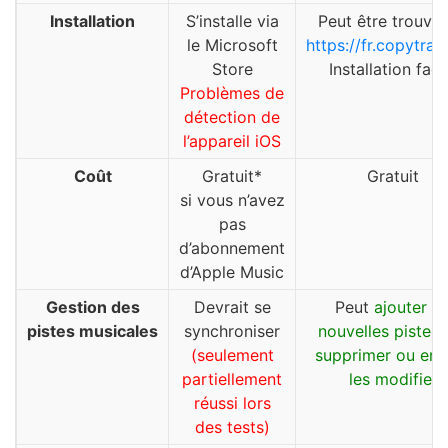
Installation
S’installe via
Peut être trouvé 
le Microsoft
https://fr.copytran
Store
Installation faci
Problèmes de
détection de
l’appareil iOS
Coût
Gratuit*
Gratuit
si vous n’avez
pas
d’abonnement
d’Apple Music
Gestion des
Devrait se
Peut
ajouter d
pistes musicales
synchroniser
nouvelles pistes, 
(seulement
supprimer ou enc
partiellement
les modifier
réussi lors
des tests)