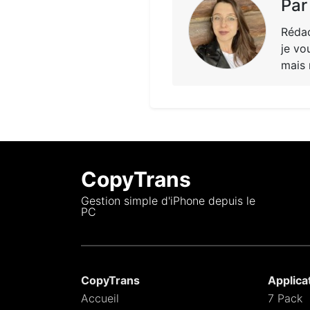
Par
Rédac
je vo
mais 
CopyTrans
Gestion simple d'iPhone depuis le
PC
CopyTrans
Applica
Accueil
7 Pack