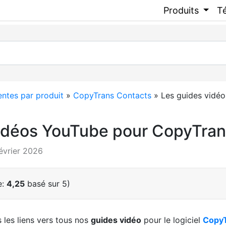
Produits
T
entes par produit
»
CopyTrans Contacts
»
Les guides vidéo
idéos YouTube pour CopyTran
février 2026
e:
4,25
basé sur 5)
 les liens vers tous nos
guides vidéo
pour le logiciel
CopyT